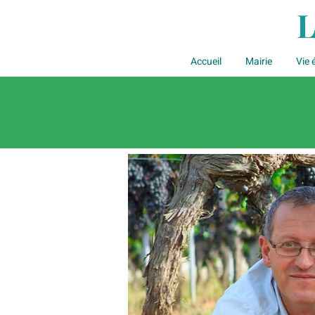
L
Accueil
Mairie
Vie