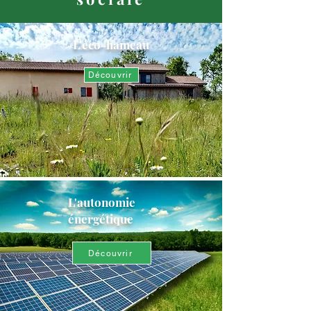
L'éco-hameau
Découvrir
L'autonomie
énergétique
Découvrir