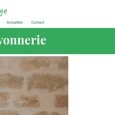
ge
Actualités
Contact
vonnerie