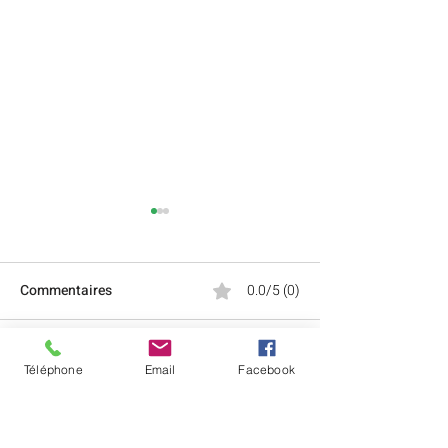
Commentaires
0.0/5 (0)
Commenter et noter...
Commémoration de
Elections munic
Téléphone
Email
Facebook
l’armistice du 8 mai 1945
2026